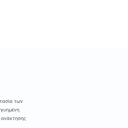
τασία των
γγυημένη
ι ανάκτησης