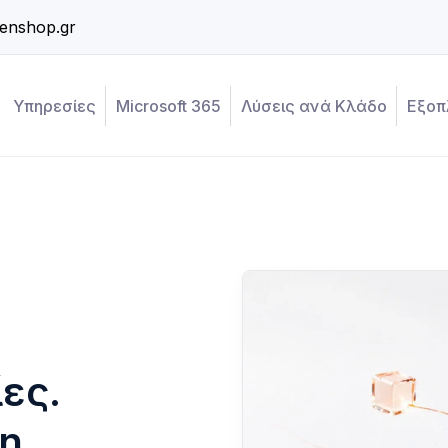
enshop.gr
Υπηρεσίες
Microsoft 365
Λύσεις ανά Κλάδο
Εξοπ
ες.
η.