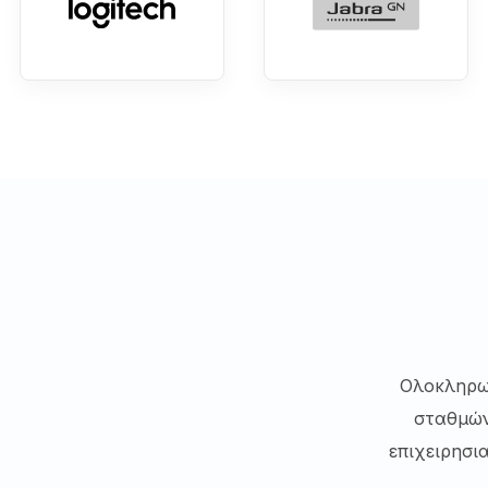
Ολοκληρω
σταθμών
επιχειρησι