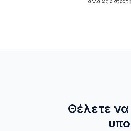
αλλά ως ο στρατη
Θέλετε να
υπο