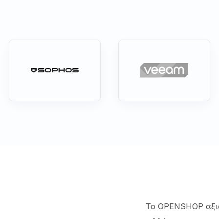
Το OPENSHOP αξιο